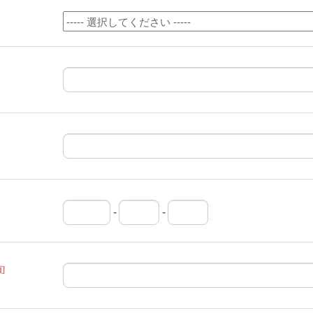
-
-
]