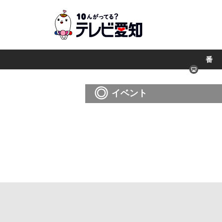
番
組
イベント