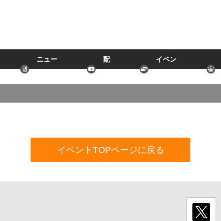
ニュー
配
イベン
ス
信
ト
イベントTOPページに戻る