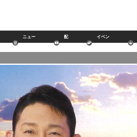
ニュー
配
イベン
ス
信
ト