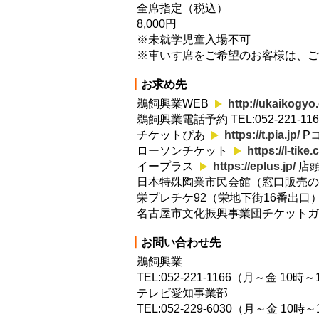
全席指定（税込）
8,000円
※未就学児童入場不可
※車いす席をご希望のお客様は、ご
┃
お求め先
鵜飼興業WEB
http://ukaikogyo.
鵜飼興業電話予約 TEL:052-221
チケットぴあ
https://t.pia.jp/
Pコ
ローソンチケット
https://l-tike
イープラス
https://eplus.jp/
店頭
日本特殊陶業市民会館（窓口販売の
栄プレチケ92（栄地下街16番出口） TEL
名古屋市文化振興事業団チケットガイド TE
┃
お問い合わせ先
鵜飼興業
TEL:052-221-1166（月～金 1
テレビ愛知事業部
TEL:052-229-6030（月～金 1