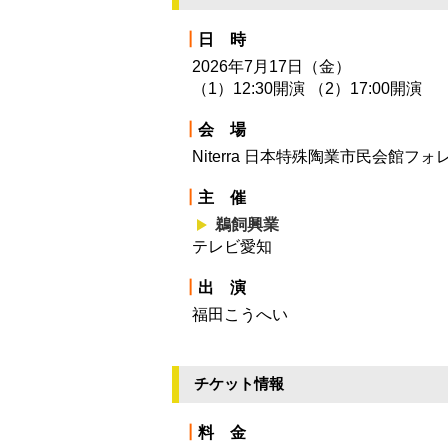
┃
日 時
2026年7月17日（金）
（1）12:30開演 （2）17:00開演
┃
会 場
Niterra 日本特殊陶業市民会館フ
┃
主 催
鵜飼興業
テレビ愛知
┃
出 演
福田こうへい
チケット情報
┃
料 金