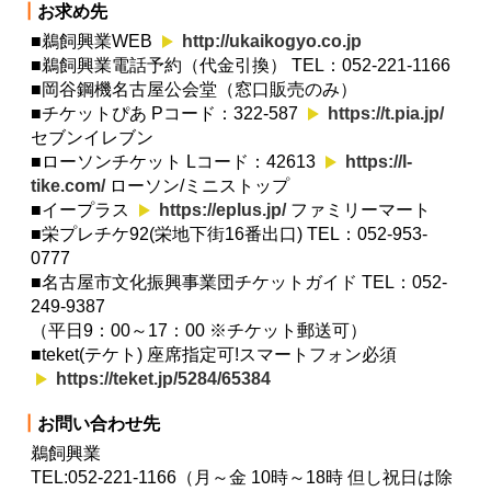
┃
お求め先
■鵜飼興業WEB
http://ukaikogyo.co.jp
■鵜飼興業電話予約（代金引換） TEL：052-221-1166
■岡谷鋼機名古屋公会堂（窓口販売のみ）
■チケットぴあ Pコード：322-587
https://t.pia.jp/
セブンイレブン
■ローソンチケット Lコード：42613
https://l-
tike.com/
ローソン/ミニストップ
■イープラス
https://eplus.jp/
ファミリーマート
■栄プレチケ92(栄地下街16番出口) TEL：052-953-
0777
■名古屋市文化振興事業団チケットガイド TEL：052-
249-9387
（平日9：00～17：00 ※チケット郵送可）
■teket(テケト) 座席指定可!スマートフォン必須
https://teket.jp/5284/65384
┃
お問い合わせ先
鵜飼興業
TEL:052-221-1166（月～金 10時～18時 但し祝日は除