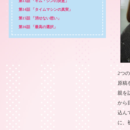
第13話 「キム・シンの決意」
第14話 「タイムマシンの真実」
第15話 「消せない想い」
第16話 「最高の選択」
2つ
原稿
親を
から
込ん
に、