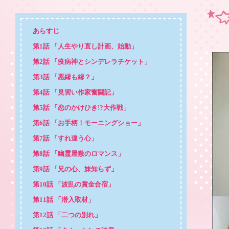
あらすじ
第1話 「人生やり直し計画、始動」
第2話 「疫病神とシンデレラチケット」
第3話 「悪縁も縁？」
第4話 「見習い作家奮闘記」
第5話 「恋のかけひき!?大作戦」
第6話 「お手柄！モーニングショー」
第7話 「すれ違う心」
第8話 「幽霊屋敷のロマンス」
第9話 「兄の心、妹知らず」
第10話 「波乱の賞金合宿」
第11話 「潜入取材」
第12話 「二つの別れ」