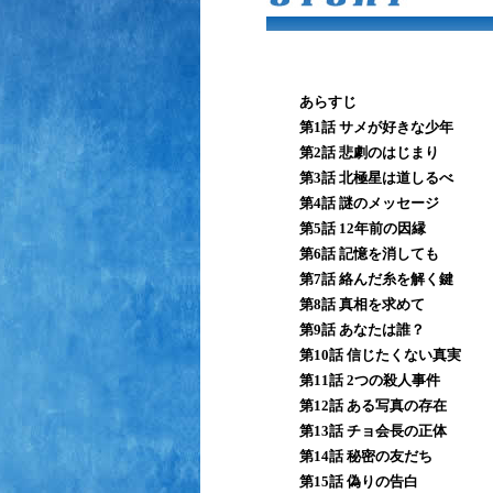
あらすじ
第1話 サメが好きな少年
第2話 悲劇のはじまり
第3話 北極星は道しるべ
第4話 謎のメッセージ
第5話 12年前の因縁
第6話 記憶を消しても
第7話 絡んだ糸を解く鍵
第8話 真相を求めて
第9話 あなたは誰？
第10話 信じたくない真実
第11話 2つの殺人事件
第12話 ある写真の存在
第13話 チョ会長の正体
第14話 秘密の友だち
第15話 偽りの告白