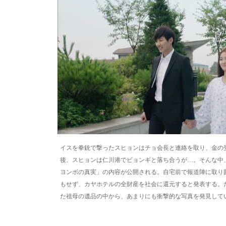
イスを拳銃で撃ったスヒョンはチョ会長と連絡を取り、金の
後、スヒョンは仁川港でビョンギと落ち合うが…。そんな中
ヨンボの真実」の内容が公開される。自宅前で報道陣に取り
もせず、カヤホテルの全財産を社会に還元すると発表する。
た祖母の遺品の中から、あまりにも衝撃的な写真を発見して