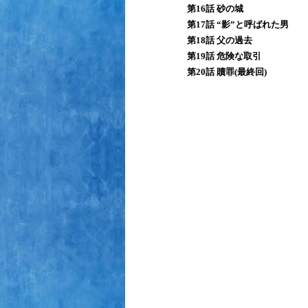
第16話 砂の城
第17話 “影”と呼ばれた男
第18話 父の過去
第19話 危険な取引
第20話 贖罪(最終回)