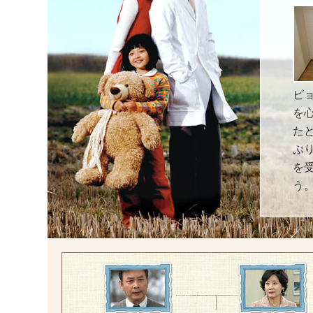
ビ
を
た
ぶ
を
う
出
た
第