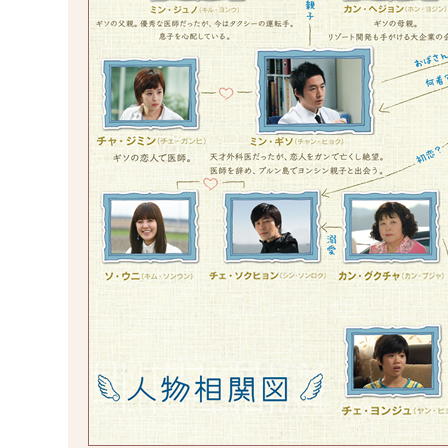
ソ
し
わ
ョ
る
自
散
染