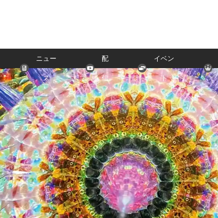
ニュー
配
イベン
ス
信
ト