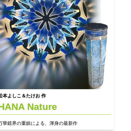
松本よしこ＆たけお 作
HANA Nature
万華鏡界の重鎮による、渾身の最新作