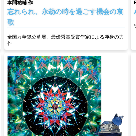
本間祐輔 作
忘れられ、永劫の時を過ごす機会の哀
歌
全国万華鏡公募展、最優秀賞受賞作家による渾身の力
作