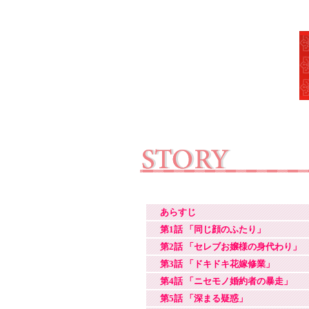
あらすじ
第1話 「同じ顔のふたり」
第2話 「セレブお嬢様の身代わり」
第3話 「ドキドキ花嫁修業」
第4話 「ニセモノ婚約者の暴走」
第5話 「深まる疑惑」