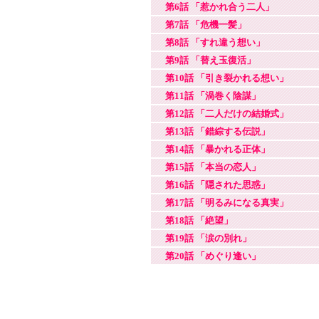
第6話 「惹かれ合う二人」
第7話 「危機一髪」
第8話 「すれ違う想い」
第9話 「替え玉復活」
第10話 「引き裂かれる想い」
第11話 「渦巻く陰謀」
第12話 「二人だけの結婚式」
第13話 「錯綜する伝説」
第14話 「暴かれる正体」
第15話 「本当の恋人」
第16話 「隠された思惑」
第17話 「明るみになる真実」
第18話 「絶望」
第19話 「涙の別れ」
第20話 「めぐり逢い」