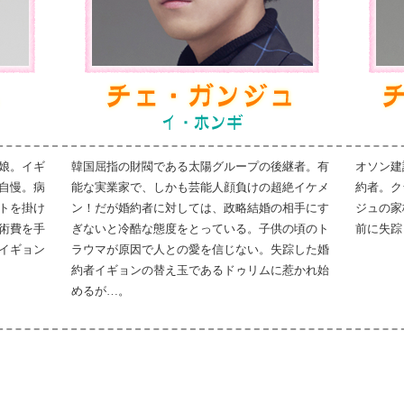
娘。イギ
韓国屈指の財閥である太陽グループの後継者。有
オソン建
自慢。病
能な実業家で、しかも芸能人顔負けの超絶イケメ
約者。ク
トを掛け
ン！だが婚約者に対しては、政略結婚の相手にす
ジュの家
術費を手
ぎないと冷酷な態度をとっている。子供の頃のト
前に失踪
イギョン
ラウマが原因で人との愛を信じない。失踪した婚
約者イギョンの替え玉であるドゥリムに惹かれ始
めるが…。