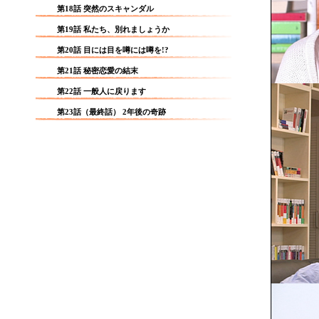
第18話 突然のスキャンダル
第19話 私たち、別れましょうか
第20話 目には目を噂には噂を!?
第21話 秘密恋愛の結末
第22話 一般人に戻ります
第23話（最終話） 2年後の奇跡