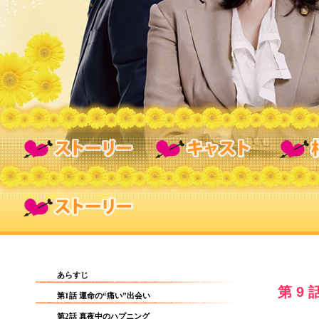
あらすじ
第9
第1話 運命の“痛い”出会い
第2話 真夜中のハプニング