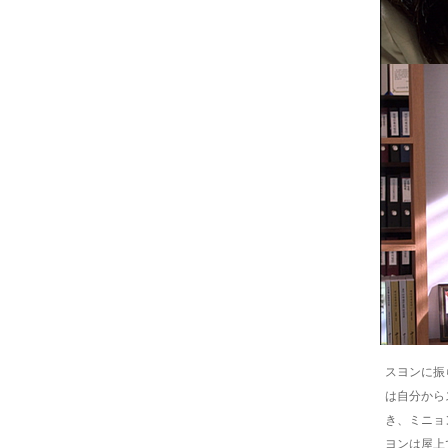
スヨンに振
は自分から
き、ミニョ
ヨンは屋上