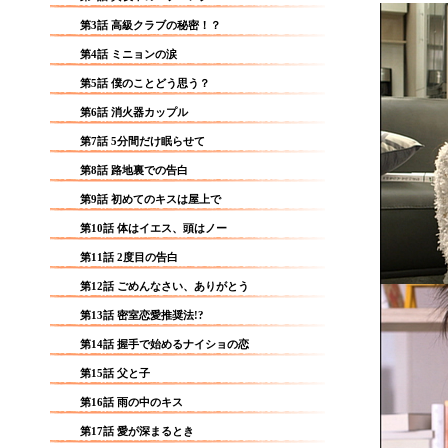
第3話 高級クラブの秘密！？
第4話 ミニョンの涙
第5話 僕のことどう思う？
第6話 消火器カップル
第7話 5分間だけ眠らせて
第8話 路地裏での告白
第9話 初めてのキスは屋上で
第10話 体はイエス、頭はノー
第11話 2度目の告白
第12話 ごめんなさい、ありがとう
第13話 密室恋愛推奨法!?
第14話 握手で始めるナイショの恋
第15話 父と子
第16話 雨の中のキス
第17話 愛が深まるとき