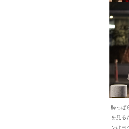
酔っぱ
を見る
ンはヨ