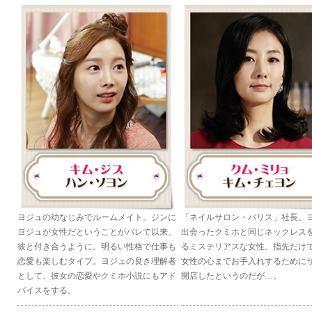
ヨジュの幼なじみでルームメイト。ジンに
「ネイルサロン・パリス」社長。
ヨジュが女性だということがバレて以来、
出会ったクミホと同じネックレス
彼と付き合うように。明るい性格で仕事も
るミステリアスな女性。指先だけ
恋愛も楽しむタイプ。ヨジュの良き理解者
女性の心までお手入れするために
として、彼女の恋愛やクミホ小説にもアド
開店したというのだが…。
バイスをする。