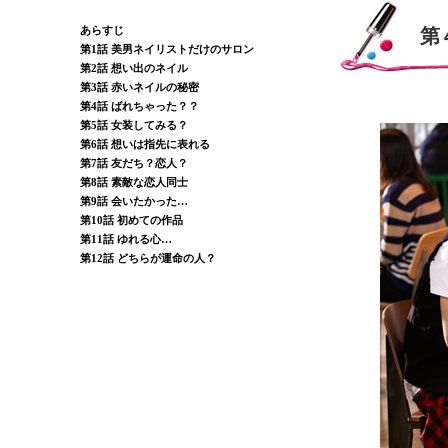
あらすじ
第
第1話 美男ネイリストだけのサロン
第2話 想い出のネイル
第3話 赤いネイルの秘密
第4話 ばれちゃった？？
第5話 女装してみる？
第6話 想いは指先に表れる
第7話 友だち？恋人？
第8話 素敵な恋人同士
第9話 会いたかった…
第10話 初めての作品
第11話 ゆれる心…
第12話 どちらが運命の人？