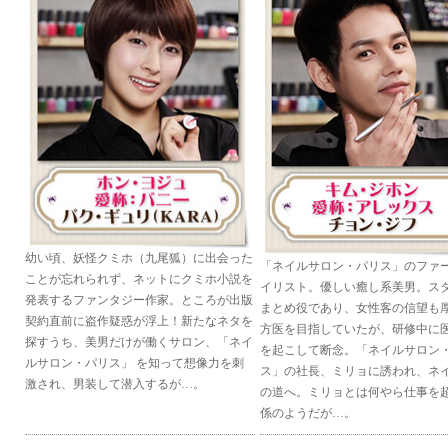
幼い頃、妖怪クミホ（九尾狐）に出会った
「ネイルサロン・パリス」のファ
ことが忘れられず、ネットにクミホ小説を
イリスト。優しい癒し系美男。ス
発表するファンタジー作家。ところが出版
まとめ役であり、女性客の信望も
契約直前に盗作疑惑が浮上！新たなネタを
方医を目指していたが、研修中に
探すうち、美男だけが働くサロン、「ネイ
を起こして断念。「ネイルサロン
ルサロン・パリス」 を知って想像力を刺
ス」の社長、ミリョに誘われ、ネ
激され、男装して潜入するが…。
の道へ。ミリョとは何やら仕事を
係のようだが…。