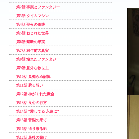
第2話 事実とファンタジー
第3話 タイムマシン
第4話 聖夜の奇跡
第5話 ねじれた世界
第6話 禁断の果実
第7話 20年前の真実
第8話 壊れたファンタジー
第9話 意外な救世主
第10話 見知らぬ記憶
第11話 蘇る想い
第12話 神がくれた機会
第13話 良心の行方
第14話 “愛してる 永遠に”
第15話 苦悩の果て
第16話 迫り来る影
第17話 最後の賭け