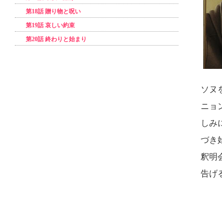
第18話 贈り物と呪い
第19話 哀しい約束
第20話 終わりと始まり
ソヌ
ニョ
しみ
づき
釈明
告げ