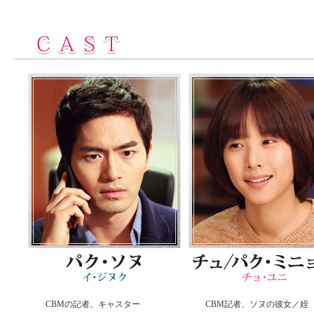
CBMの記者、キャスター
CBM記者、ソヌの彼女／姪