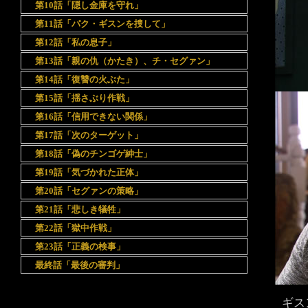
第10話「隠し金庫を守れ」
第11話「パク・ギスンを捜して」
第12話「私の息子」
第13話「親の仇（かたき）、チ・セグァン」
第14話「復讐の火ぶた」
第15話「揺さぶり作戦」
第16話「信用できない関係」
第17話「次のターゲット」
第18話「偽のチンゴゲ紳士」
第19話「気づかれた正体」
第20話「セグァンの策略」
第21話「悲しき犠牲」
第22話「獄中作戦」
第23話「正義の検事」
最終話「最後の審判」
ギス