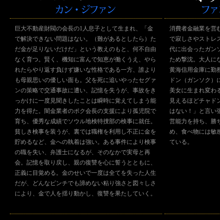
巨大不動産財閥の会長の1人息子として生まれ、「金
消費者金融業を営
で解決できない問題はない。（難があるとしたら）た
で寂しさやストレ
だ金が足りないだけだ」という教えのもと、何不自由
代に出会ったガン
なく育つ。賢く、機知に富んで知恵が働くうえ、やら
ため撃沈。大人に
れたらやり返す負けず嫌いな性格である一方、誰より
黄海信用金庫に勤
も母親思いの優しい面も。父を死に追いやったセグァ
ドン（ガンソク）
ンの策略で交通事故に遭い、記憶を失うが、事故をき
美女に生まれ変わ
っかけに一度見聞きしたことは瞬時に覚えてしまう能
見えるほどチャド
力を得た。闇金業者のポク会長の支援により孤児院で
はない！」と言い
育ち、優秀な成績でソウル地検特捜部の検事に就任。
営能力を持ち、勝
貧しき検事を装うが、裏では職権を利用し不正に金を
め、食べ物には敏
貯めるなど、金への執着は強い。ある事件により検事
ている。
の職を失い、弁護士になるが、そのなかで実母と再
会。記憶を取り戻し、親の復讐を心に誓うとともに、
正義に目覚める。金のせいで一度は全てを失った人生
だが、どんなピンチでも諦めない粘り強さと図々しさ
により、金で人を揺り動かし、復讐を果たしていく。