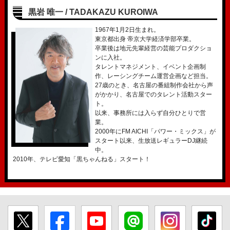
黒岩 唯一 / TADAKAZU KUROIWA
1967年1月2日生まれ。
東京都出身 帝京大学経済学部卒業。
卒業後は地元先輩経営の芸能プロダクショ
ンに入社。
タレントマネジメント、イベント企画制
作、レーシングチーム運営企画など担当。
27歳のとき、名古屋の番組制作会社から声
がかかり、名古屋でのタレント活動スター
ト。
以来、事務所には入らず自分ひとりで営
業。
2000年にFM AICHI「パワー・ミックス」が
スタート以来、生放送レギュラーDJ継続
中。
2010年、テレビ愛知「黒ちゃんねる」スタート！