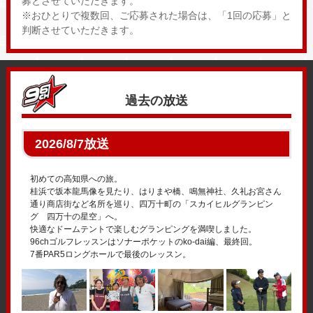
募とさせていただきます。
※おひとりで複数回、ご応募された場合は、「1回の応募」と
判断させていただきます。
過去の放送
2026/8/7放送
初めての高知県への旅。
桂浜で坂本龍馬像を見たり、はりまや橋、鳴無神社、久礼お宮さん
通り商店街など名所を巡り、四万十町の「スカイヒルグランピン
グ 四万十の星空」へ。
快適なドームテントで楽しむグランピングを満喫しました。
96chゴルフレッスンはソナーポケットのko-dai編、最終回。
7番PAR5ロングホールで最後のレッスン。