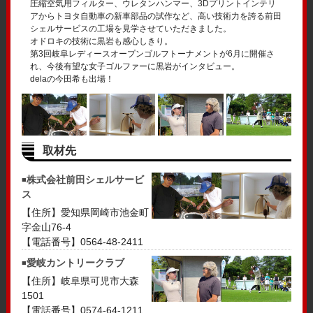
圧縮空気用フィルター、ウレタンハンマー、3Dプリントインテリ
アからトヨタ自動車の新車部品の試作など、高い技術力を誇る前田
シェルサービスの工場を見学させていただきました。
オドロキの技術に黒岩も感心しきり。
第3回岐阜レディースオープンゴルフトーナメントが6月に開催さ
れ、今後有望な女子ゴルファーに黒岩がインタビュー。
delaの今田希も出場！
取材先
株式会社前田シェルサービ
ス
【住所】愛知県岡崎市池金町
字金山76-4
【電話番号】0564-48-2411
愛岐カントリークラブ
【住所】岐阜県可児市大森
1501
【電話番号】0574-64-1211