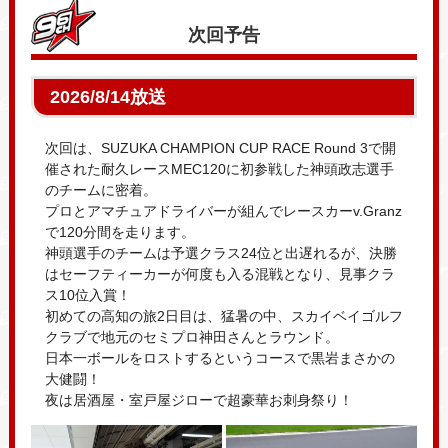
次回予告
2026/8/14放送
次回は、SUZUKA CHAMPION CUP RACE Round 3で開
催された耐久レースMEC120に初参戦した神頭政志選手
のチームに密着。
プロとアマチュアドライバーが組んでレースカーv.Granz
で120分間を走ります。
神頭選手のチームは予選クラス24位と出遅れるが、決勝
はセーフティーカーが何度も入る混戦となり、見事クラ
ス10位入賞！
初めての高知の旅2日目は、猛暑の中、スカイベイゴルフ
クラブで地元のセミプロ神田さんとラウンド。
日本一ボールをロストするというコースで黒岩まさかの
大健闘！
夜は居酒屋・室戸屋ジローで超豪華お刺身祭り！