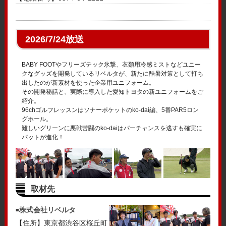
2026/7/24放送
BABY FOOTやフリーズテック氷撃、衣類用冷感ミストなどユニー
クなグッズを開発しているリベルタが、新たに酷暑対策として打ち
出したのが新素材を使った企業用ユニフォーム。
その開発秘話と、実際に導入した愛知トヨタの新ユニフォームをご
紹介。
96chゴルフレッスンはソナーポケットのko-dai編、5番PAR5ロン
グホール。
難しいグリーンに悪戦苦闘のko-daiはパーチャンスを逃すも確実に
パットが進化！
取材先
株式会社リベルタ
【住所】東京都渋谷区桜丘町