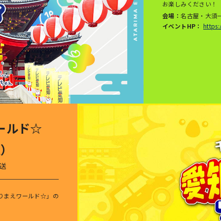
お楽しみください！
会場：
名古屋・大須
イベントHP：
https:
ールド☆
仮）
放送
りまえワールド☆」の