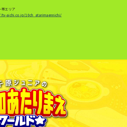
一帯エリア
//tv-aichi.co.jp/10ch_atarimaennichi/