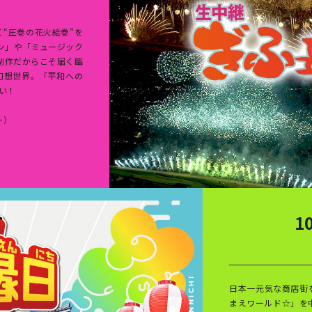
“圧巻の花火絵巻”を
ン」や「ミュージック
制作だからこそ届く臨
幻想世界。「平和への
い！
ー）
1
日本一元気な商店街
まえワールド☆」を