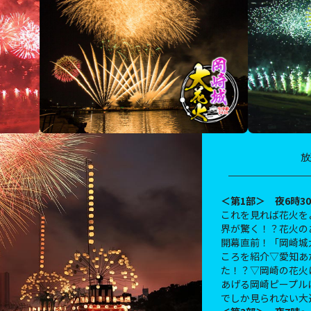
放
＜第1部＞ 夜6時3
これを見れば花火を
界が驚く！？花火の
開幕直前！「岡崎城
ころを紹介▽愛知あ
た！？▽岡崎の花火
あげる岡崎ピープル
でしか見られない大