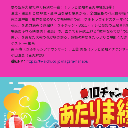
夏の空が大輪で輝く特別な一夜！！テレビ愛知の花火中継第2弾！
清流・長良川と岐阜城・金華山を望む絶景から、全国屈指の花火師が描く
完全生中継！視界を埋め尽くす幅600mの超「ウルトラワイドスターマイ
花火」を迫力満点にお届け！ぎふチャン・BS11・テレビ愛知の三局合同
場感あふれる映像美！長良川の川面までも染め上げる“岐阜ならでは”の
願い」を乗せた大輪の花が咲き誇る、感動の瞬間をたっぷりご堪能くださ
ゲスト: 平 祐奈
東 千春（ぎふチャンアナウンサー）、上釜 美憂（テレビ愛知アナウンサ
小口浩史（花火解説）
番組HP：
https://tv-aichi.co.jp/nagara-hanabi/