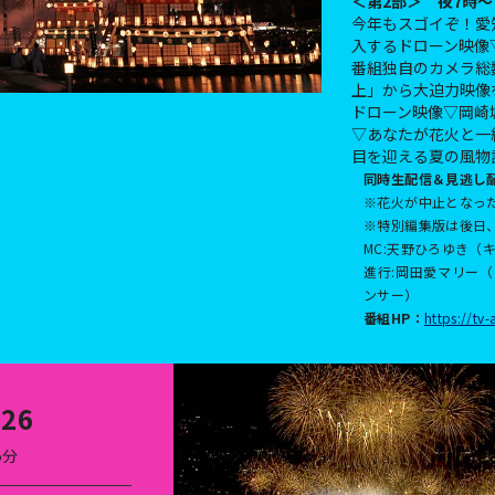
＜第2部＞ 夜7時～
今年もスゴイぞ！愛
入するドローン映像
番組独自のカメラ総
上」から大迫力映像
ドローン映像▽岡崎
▽あなたが花火と一
目を迎える夏の風物
同時生配信＆見逃し
※花火が中止となっ
※特別編集版は後日、
MC:天野ひろゆき（キ
進行:岡田愛マリー
ンサー）
番組HP：
https://tv
26
5分