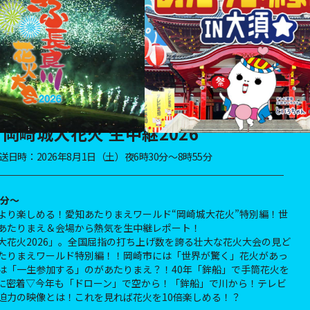
岡崎城大花火 生中継2026
送日時：2026年8月1日（土）夜6時30分～8時55分
0分～
より楽しめる！愛知あたりまえワールド“岡崎城大花火”特別編！世
あたりまえ＆会場から熱気を生中継レポート！
大花火2026」。全国屈指の打ち上げ数を誇る壮大な花火大会の見ど
たりまえワールド特別編！！岡崎市には「世界が驚く」花火があっ
は「一生参加する」のがあたりまえ？！40年「鉾船」で手筒花火を
に密着▽今年も「ドローン」で空から！「鉾船」で川から！テレビ
迫力の映像とは！これを見れば花火を10倍楽しめる！？