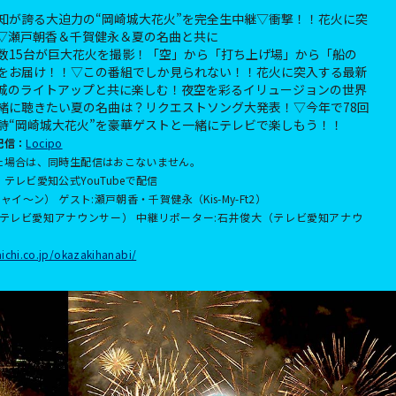
知が誇る大迫力の“岡崎城大花火”を完全生中継▽衝撃！！花火に突
▽瀬戸朝香＆千賀健永＆夏の名曲と共に
数15台が巨大花火を撮影！「空」から「打ち上げ場」から「船の
をお届け！！▽この番組でしか見られない！！花火に突入する最新
城のライトアップと共に楽しむ！夜空を彩るイリュージョンの世界
緒に聴きたい夏の名曲は？リクエストソング大発表！▽今年で78回
詩“岡崎城大花火”を豪華ゲストと一緒にテレビで楽しもう！！
配信：
Locipo
た場合は、同時生配信はおこないません。
テレビ愛知公式YouTubeで配信
ャイ～ン） ゲスト:瀬戸朝香・千賀健永（Kis-My-Ft2）
（テレビ愛知アナウンサー） 中継リポーター:石井俊大（テレビ愛知アナウ
-aichi.co.jp/okazakihanabi/