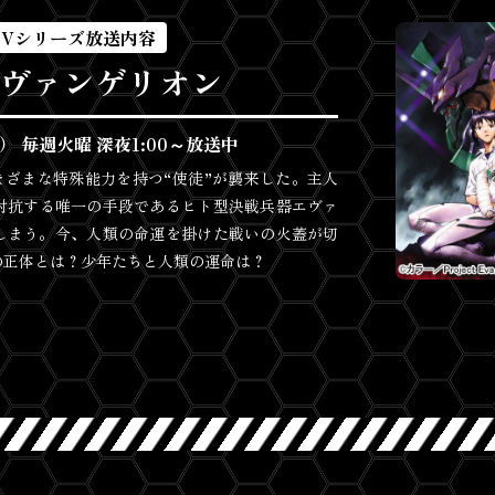
TVシリーズ放送内容
ヴァンゲリオン
） 毎週火曜 深夜1:00～放送中
さまざまな特殊能力を持つ“使徒”が襲来した。主人
に対抗する唯一の手段であるヒト型決戦兵器エヴァ
しまう。今、人類の命運を掛けた戦いの火蓋が切
の正体とは？少年たちと人類の運命は？