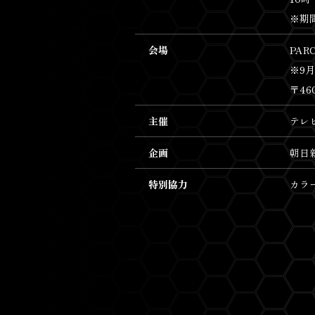
※期
会場
PAR
※9
〒46
主催
テレ
企画
朝日
特別協力
カラ