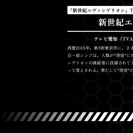
『新世紀エヴァンゲリオン』
新世紀エ
テレビ愛知（TVA
西暦2015年。第3新東京市に、
公・碇シンジは、人類が“使徒”
ンゲリオンの操縦者に抜擢されて
って落とされる。果たして“使徒”