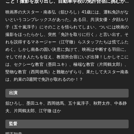
こと！撮影を放り出し、自動車学校の免許合宿に挑むが…
映画界の大スター・南条弘（舘ひろし）41歳には、運転免許がな
いというコンプレックスがあった。ある日、共演女優・夕顔ルリ
子（五十嵐淳子）にそのことを悟られてしまい、ついには映画の
撮影をほったらかし、突然「免許を取りに行く」と言い出す。そ
れを説得するマネージャー（江守徹）らスタッフたちは慌てふた
めく。しかし南条の固い決意に負けて、映画は中断する羽目に。
そして付き人たちを従え、教習所合宿にいざ出陣！しかしそこに
は、セクシーな教官（墨田ユキ）、極端な教官（片岡鶴太郎）、
堅物な教官（西岡徳馬）と難敵がずらり。果たして大スター南条
は、約束の3週間で免許が取れるのか！？
出演
舘ひろし、墨田ユキ、西岡徳馬、五十嵐淳子、秋野太作、中条静
夫、片岡鶴太郎、江守徹 ほか
監督