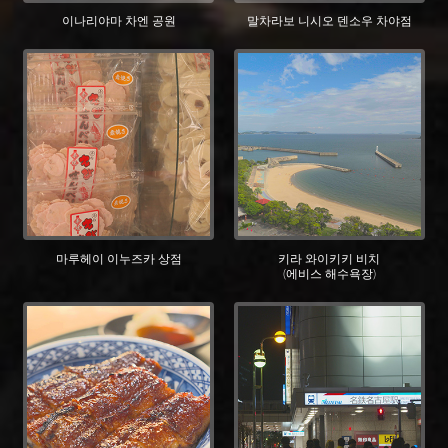
이나리야마 차엔 공원
말차라보 니시오 덴소우 차야점
마루헤이 이누즈카 상점
키라 와이키키 비치
(에비스 해수욕장)