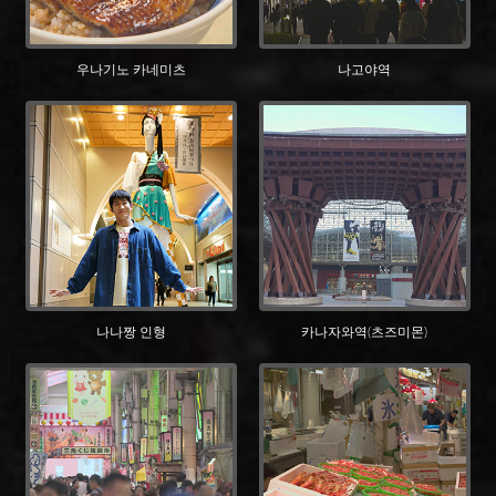
우나기노 카네미츠
나고야역
나나짱 인형
카나자와역(츠즈미몬)