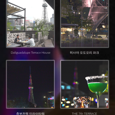
Daliguadalupe Terrace House
히사야 오도오리 파크
츄부전력 미라이타워
THE 7th TERRACE