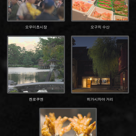
오우미쵸시장
오구치 수산
켄로쿠엔
히가시차야 거리