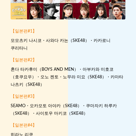
【일본편#1】
모모츠키 나시코・사와다 카논（SKE48）・카카로니
쿠리타니
【일본편#2】
혼다 타카후미（BOYS AND MEN）・아부카와 미호코
（호쿠요우）・오노 켄토・노무라 미요（SKE48）・카마타
나츠키（SKE48）
【일본편#3】
SEAMO・오카모토 아야카（SKE48）・쿠마자키 하루카
（SKE48）・사이토우 마키코（SKE48）
【일본편#4】
히라노 리쿠