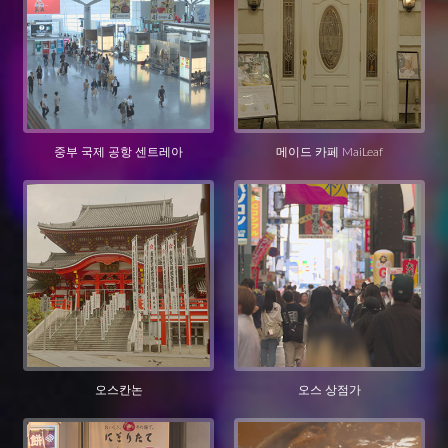
중부 국제 공항 센트레아
메이드 카페 MaiLeaf
오스칸논
오스 상점가