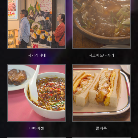
니기리타테
니코미노타카라
야바미센
콘파루