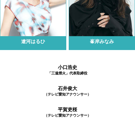
遼河はるひ
峯岸みなみ
小口浩史
「三遠煙火」代表取締役
石井俊大
（テレビ愛知アナウンサー）
平賀吏桜
（テレビ愛知アナウンサー）