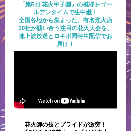
「第5回 花火甲子園」の模様をゴー
ルデンタイムで生中継！
全国各地から集まった、有名煙火店
20社が競い合う注目の花火大会を、
地上波放送とロキポ同時生配信でお
届け！
花火師の技とプライドが激突！