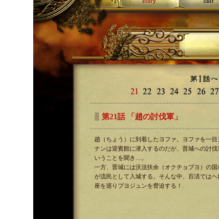
第21話 「趙の討伐軍」
趙（ちょう）に到着したヨファ。ヨファを一目
ナンは迎賓館に潜入するのだが、晋城への討伐
いうことを聞き…。
一方、晋城には沃沮扶余（オクチョブヨ）の国
が流民として入城する。そんな中、百済ではヘ
座を巡りプヨジュンを脅迫する！