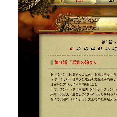
第41話 「反乱の始まり」
燕（えん）と同盟を結ぶため、龍城に向かうヨ
（ぼようすい）はヨグに遼西の支配権を約束す
は密かにアジカイを高句麗に送る。
一方、チン・ゴドは白城川（ペクソンチョン）
馬韓（ばかん）連合との戦いの火ぶたを切る！
百済では温祚（オンジョ）大王の祭祀を迎える