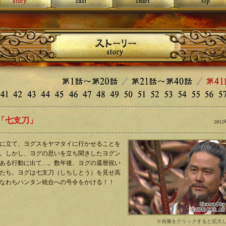
 「七支刀」
201
に立て、ヨグスをヤマタイに行かせることを
。しかし、ヨグの思いを立ち聞きしたヨグン
ある行動に出て…。数年後、ヨグの還暦祝い
たち。ヨグは七支刀（しちしとう）を見せ高
なわちハンタン統合への号令をかける！！
※画像をクリックすると拡大