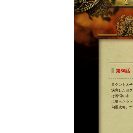
第60話
ヨグンを太子
決意したヨグ
は苦悩の末、
に集った臣下
句麗攻略、す