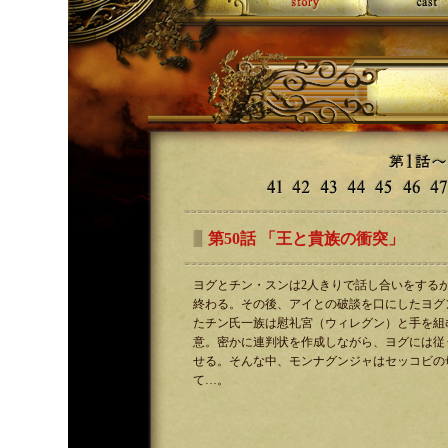
第50話 「王と貴族の衝突」
ヨグとチン・スンは2人きりで話し合いをする
終わる。その後、アイとの破談を口にしたヨグ
たチン氏一族は慰礼宮（ウィレグン）と手を組
意。密かに連判状を作成しながら、ヨグには従
せる。そんな中、モンナグンジャはセッコビの
て…。