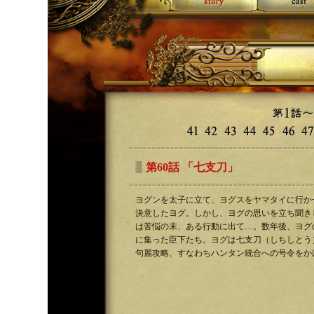
第60話 「七支刀」
ヨグンを太子に立て、ヨグスをヤマタイに行か
決意したヨグ。しかし、ヨグの思いを立ち聞き
は苦悩の末、ある行動に出て…。数年後、ヨグ
に集った臣下たち。ヨグは七支刀（しちしとう
句麗攻略、すなわちハンタン統合への号令をか