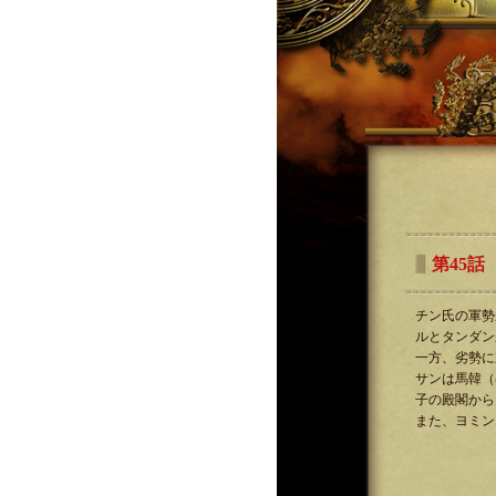
第45話
チン氏の軍勢
ルとタンダン
一方、劣勢に
サンは馬韓（
子の殿閣から
また、ヨミン