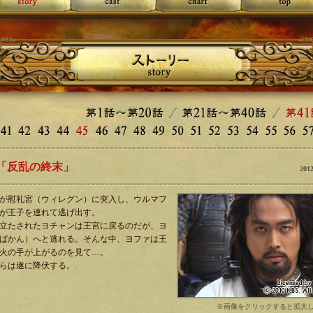
 「反乱の終末」
20
が慰礼宮（ウィレグン）に突入し、ウルマフ
が王子を連れて逃げ出す。
立たされたヨチャンは王宮に戻るのだが、ヨ
ばかん）へと逃れる。そんな中、ヨファは王
火の手が上がるのを見て…。
らは遂に降伏する。
※画像をクリックすると拡大