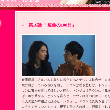
第16話 「運命の100日」
倉庫部屋にアルバムを取りに来たミホとテウンは鉢合せ、ミ
死に向かっている現状を知り、テウンは嘆き悲しむ。トンジ
ウンに狐玉を渡してほしいと頼む。トンジュはテウンに「狐
ばミホが助かる」とウソを言うと、テウンは何のためらいも
二人の愛が本物だと認めたトンジュは、テウンに真実を告げ
ようやくテウンとミホは、現実を受け入れ誰にも邪魔をされ