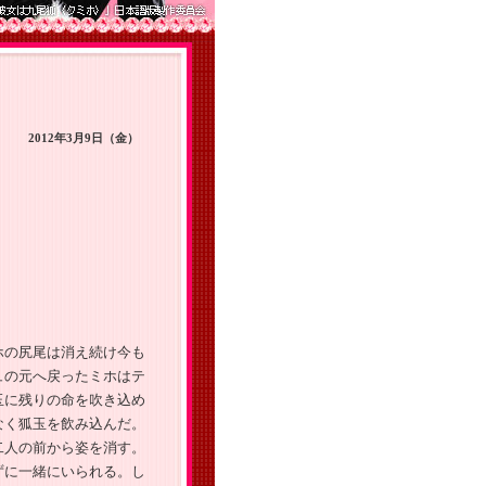
2012年3月9日（金）
ホの尻尾は消え続け今も
ュの元へ戻ったミホはテ
玉に残りの命を吹き込め
なく狐玉を飲み込んだ。
二人の前から姿を消す。
ずに一緒にいられる。し