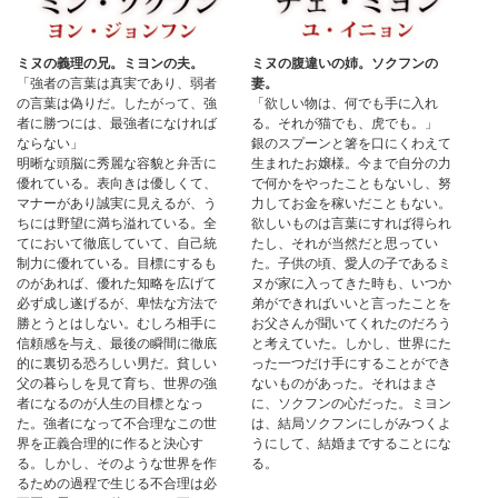
ミヌの義理の兄。ミヨンの夫。
ミヌの腹違いの姉。ソクフンの
「強者の言葉は真実であり、弱者
妻。
の言葉は偽りだ。したがって、強
「欲しい物は、何でも手に入れ
者に勝つには、最強者になければ
る。それが猫でも、虎でも。」
ならない」
銀のスプーンと箸を口にくわえて
明晰な頭脳に秀麗な容貌と弁舌に
生まれたお嬢様。今まで自分の力
優れている。表向きは優しくて、
で何かをやったこともないし、努
マナーがあり誠実に見えるが、う
力してお金を稼いだこともない。
ちには野望に満ち溢れている。全
欲しいものは言葉にすれば得られ
てにおいて徹底していて、自己統
たし、それが当然だと思ってい
制力に優れている。目標にするも
た。子供の頃、愛人の子であるミ
のがあれば、優れた知略を広げて
ヌが家に入ってきた時も、いつか
必ず成し遂げるが、卑怯な方法で
弟ができればいいと言ったことを
勝とうとはしない。むしろ相手に
お父さんが聞いてくれたのだろう
信頼感を与え、最後の瞬間に徹底
と考えていた。しかし、世界にた
的に裏切る恐ろしい男だ。貧しい
った一つだけ手にすることができ
父の暮らしを見て育ち、世界の強
ないものがあった。それはまさ
者になるのが人生の目標となっ
に、ソクフンの心だった。ミヨン
た。強者になって不合理なこの世
は、結局ソクフンにしがみつくよ
界を正義合理的に作ると決心す
うにして、結婚まですることにな
る。しかし、そのような世界を作
る。
るための過程で生じる不合理は必