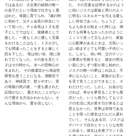
ではあるが、大企業の総帥の唯一
た。 その言葉を証明するかのよう
の息子だという理由で仕方なく選
に幼いジスクは家族と周りの人々
ばれた。母親に育てられ、7歳の時
に明るいエネルギーを与える愛ら
に初めて、父チェ会長の存在につ
しい存在であった。ちょうど、よ
いて知った。チェ会長はミヌを息
ちよち歩きが始まった時には、倒
子としてではなく、後継者として
れても何事もなかったかのように
接した。一度もミヌに優しく言葉
ニッコリ笑って立ち上がり、家族
をかけることはなく、ミヌが少し
に心配事があるときは、元気いっ
でも間違ったことをすると厳しく
ぱい励ますとても可愛い子供だっ
罰を下した。 母は幼い頃、湖に溺
た。しかし、幼い時、父のテソン
れて亡くなった。その姿を見たミ
の事業が失敗すると、彼女の明る
ヌはその時から、水への恐怖心が
い姿に少しずつ影が差し始めた。
生まれた。 その後遺症から強迫性
ジスクの唯一の夢はこれ以上、不
障害を患うことになる。潔癖症で
幸にならないこと、家族がお互い
あり、神経質で、怒りやすい。実
を見て笑うことができること、そ
の母親の死の後、一度も愛された
れだけだった。しかし、お金がな
記憶がない。 愛されたことがない
ければ、幸せを夢見ることすら贅
ので愛する方法かわからない。そ
沢だった。いくら努力してもジス
んな理由から、愛を信じない。
クの生活に光が差す日が来るとは
思えなかった。世界は非情である
ことを悟った彼女はだんだん疲れ
ていく。 そんなある日、ジスクは
デパートで自分とそっくりな女性
に出会う。彼女は全身ブランド品
を身に付けて、近づくことはでき