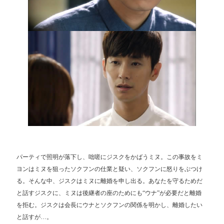
パーティで照明が落下し、咄嗟にジスクをかばうミヌ。この事故をミ
ヨンはミヌを狙ったソクフンの仕業と疑い、ソクフンに怒りをぶつけ
る。そんな中、ジスクはミヌに離婚を申し出る。あなたを守るためだ
と話すジスクに、ミヌは後継者の座のためにも“ウナ”が必要だと離婚
を拒む。ジスクは会長にウナとソクフンの関係を明かし、離婚したい
と話すが…。