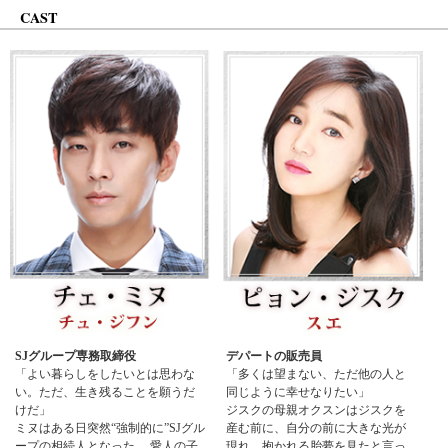
CAST
SJグループ専務取締役
デパートの販売員
「よい暮らしをしたいとは思わな
「多くは望まない、ただ他の人と
い。ただ、生き残ることを願うだ
同じように幸せなりたい」
けだ」
ジスクの母親オクスンはジスクを
ミヌはある日突然“強制的に”SJグル
産む前に、自分の前に大きな光が
ープの相続人となった。 愛人の子
現れ、抱かれる胎夢を見たと言っ