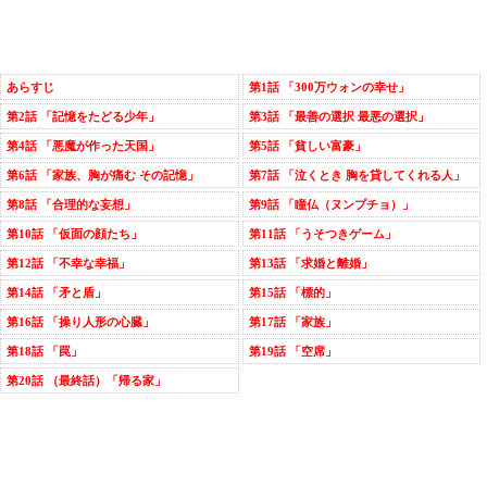
あらすじ
第1話 「300万ウォンの幸せ」
第2話 「記憶をたどる少年」
第3話 「最善の選択 最悪の選択」
第4話 「悪魔が作った天国」
第5話 「貧しい富豪」
第6話 「家族、胸が痛む その記憶」
第7話 「泣くとき 胸を貸してくれる人」
第8話 「合理的な妄想」
第9話 「瞳仏（ヌンプチョ）」
第10話 「仮面の顔たち」
第11話 「うそつきゲーム」
第12話 「不幸な幸福」
第13話 「求婚と離婚」
第14話 「矛と盾」
第15話 「標的」
第16話 「操り人形の心臓」
第17話 「家族」
第18話 「罠」
第19話 「空席」
第20話 （最終話）「帰る家」