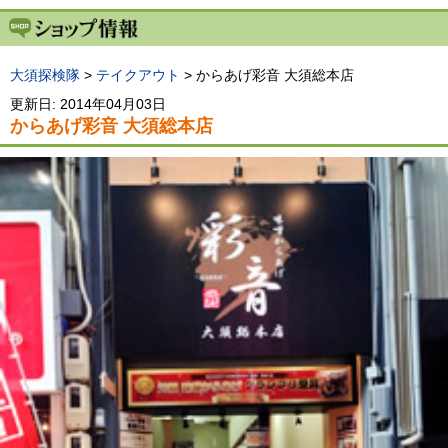
大須探検隊
>
テイクアウト
> からあげ彩音 大須総本店
更新日: 2014年04月03日
からあげ彩音 大須総本店