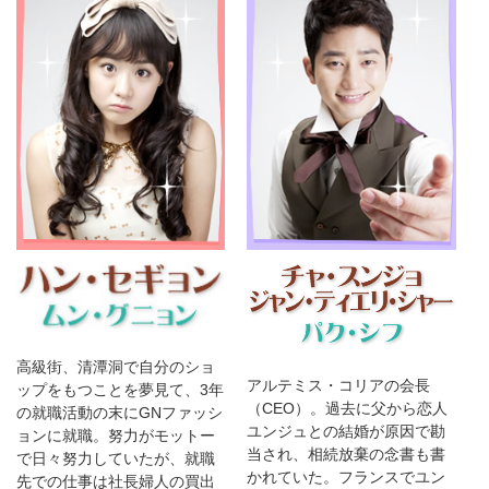
高級街、清潭洞で自分のショ
アルテミス・コリアの会長
ップをもつことを夢見て、3年
（CEO）。過去に父から恋人
の就職活動の末にGNファッシ
ユンジュとの結婚が原因で勘
ョンに就職。努力がモットー
当され、相続放棄の念書も書
で日々努力していたが、就職
かれていた。フランスでユン
先での仕事は社長婦人の買出