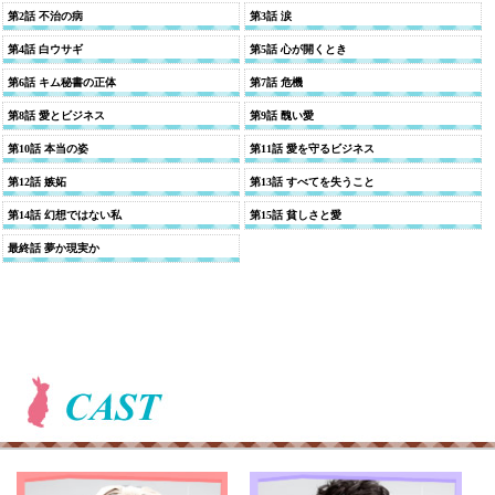
第2話 不治の病
第3話 涙
第4話 白ウサギ
第5話 心が開くとき
第6話 キム秘書の正体
第7話 危機
第8話 愛とビジネス
第9話 醜い愛
第10話 本当の姿
第11話 愛を守るビジネス
第12話 嫉妬
第13話 すべてを失うこと
第14話 幻想ではない私
第15話 貧しさと愛
最終話 夢か現実か