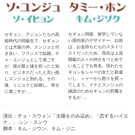
セギョン同様、留学していな
セギョン、アジョンたちの高
い国内派のデザイナー。以前
校時代の同級生で、セギョン
は、お金持ちたちのスタイリ
とは犬猿の仲。スンジョと付
ストだったため、現在は上流
き合い、フランスで結婚。チ
階級の人々の仲介をつとめて
ャ・ユンジュとして過ごす
いることでも有名。現れたセ
が、彼が親と縁を切ったと知
ギョンをシャーの女だと勘違
り、ビジネスだったと言い残
いし、シャーから怒りを買っ
しスンジョと別れる。その
てしまう。イナとスンジョの
後、ミニョクと結婚し、幸せ
縁談のためセギョンの邪魔を
に過ごすが…。
するが…。
演出：チョ・スウォン「太陽をのみ込め」「恋するハイエ
ナ」、 シン・スンウ
脚本：キム・ジウン、キム・ジニ