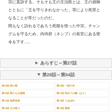
宗に直訴する。そもそも王の主治医とは、王の崩御
とともに「王を守りきれなかった」罪により死罪と
なることが常だったのだ。
間もなく訪れるであろう死期を悟った中宗。チャン
グムを守るため、内侍府（ネシブ）の長官にある密
令を下す…。
あらすじ～第27話
第28話～第54話
第28話 助け船
第29話 一筋の光
第30話 新たなる挑戦
第31話 初めての鍼（はり）
第32話 無罪放免
第33話 うぬぼれ
第34話 王の怒り
第35話 疑惑