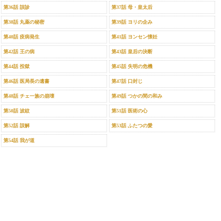
第36話 誤診
第37話 母・皇太后
第38話 丸薬の秘密
第39話 ヨリの企み
第40話 疫病発生
第41話 ヨンセン懐妊
第42話 王の病
第43話 皇后の決断
第44話 投獄
第45話 失明の危機
第46話 医局長の遺書
第47話 口封じ
第48話 チェ一族の崩壊
第49話 つかの間の和み
第50話 波紋
第51話 医術の心
第52話 誤解
第53話 ふたつの愛
第54話 我が道