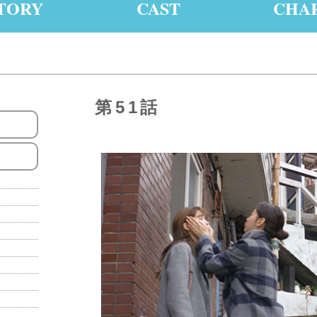
TORY
CAST
CHA
第51話