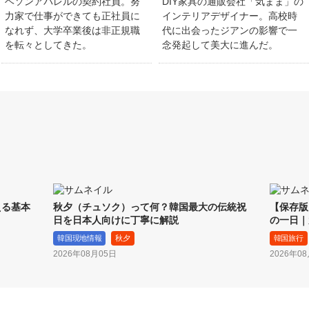
ヘソンアパレルの契約社員。努
DIY家具の通販会社「気まま」の
力家で仕事ができても正社員に
インテリアデザイナー。高校時
なれず、大学卒業後は非正規職
代に出会ったジアンの影響で一
を転々としてきた。
念発起して美大に進んだ。
える基本
秋夕（チュソク）って何？韓国最大の伝統祝
【保存版
日を日本人向けに丁寧に解説
の一日｜
韓国現地情報
秋夕
韓国旅行
2026年08月05日
2026年0