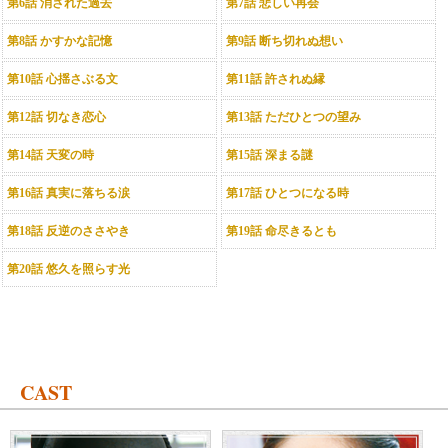
第6話 消された過去
第7話 悲しい再会
第8話 かすかな記憶
第9話 断ち切れぬ想い
第10話 心揺さぶる文
第11話 許されぬ縁
第12話 切なき恋心
第13話 ただひとつの望み
第14話 天変の時
第15話 深まる謎
第16話 真実に落ちる涙
第17話 ひとつになる時
第18話 反逆のささやき
第19話 命尽きるとも
第20話 悠久を照らす光
CAST