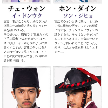
医官。妻が亡くなり、娘のランが
宮廷でウォンと共に勤め、まじめ
病弱なため治療方法を探すべく仕
で常に勤勉な医女。ウォンの態度
事を続けている。
に苛立ち、チャングムにウォンの
そのせいか、職場では“役立たずの
話をするも、そっけないチャング
下手な医者”とあだ名がつくほど。
ムにやきもきする。自分のせいで
幼い頃は、イ・ホと友のように仲
ウォンが囚われることになったと
良くすごすが、宮廷の争いに巻き
知り、なんとか彼を助けようとす
込まれた祖父を見てからは。イ・
るが…。
ホとの間に確執ができ、担当医の
話を断り続ける。