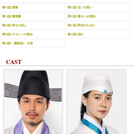
第12話 捜索
第13話 互いの思い
第14話 陳述書
第15話 帰るべき理由
第16話 幸せの兆し
第17話 即位のために
第18話 チヨンへの恨み
第19話 別れ
第20話（最終話） 天命
CAST