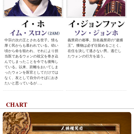
中宗の次の王とされる世子。情も
義禁府の都事。別名義禁府の“逮捕
厚く民からも慕われている。幼い
王”。獲物は必ず仕留めるごとく、
頃から命を狙われ、それにより担
在任を決して逃さない男。逃亡し
当医であるウォンの祖父を巻き込
たウォンの行方を追う。
んでしまったことを今でも後悔し
ている。以来、距離をおいてしま
ったウォンを医官としてだけでは
なく、友として自分のそばにおき
たいと思っているが…。
CHART