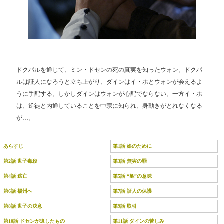
ドクパルを通じて、ミン・ドセンの死の真実を知ったウォン。ドクパ
ルは証人になろうと立ち上がり、ダインはイ・ホとウォンが会えるよ
うに手配する。しかしダインはウォンが心配でならない。一方イ・ホ
は、逆徒と内通していることを中宗に知られ、身動きがとれなくなる
が…。
あらすじ
第1話 娘のために
第2話 世子毒殺
第3話 無実の罪
第4話 逃亡
第5話 “亀”の意味
第6話 楊州へ
第7話 証人の保護
第8話 世子の決意
第9話 取引
第10話 ドセンが遺したもの
第11話 ダインの苦しみ