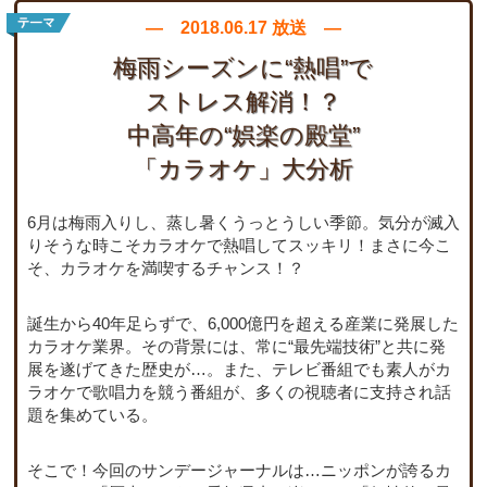
― 2018.06.17 放送 ―
梅雨シーズンに“熱唱”で
ストレス解消！？
中高年の“娯楽の殿堂”
「カラオケ」大分析
6月は梅雨入りし、蒸し暑くうっとうしい季節。気分が滅入
りそうな時こそカラオケで熱唱してスッキリ！まさに今こ
そ、カラオケを満喫するチャンス！？
誕生から40年足らずで、6,000億円を超える産業に発展した
カラオケ業界。その背景には、常に“最先端技術”と共に発
展を遂げてきた歴史が…。また、テレビ番組でも素人がカ
ラオケで歌唱力を競う番組が、多くの視聴者に支持され話
題を集めている。
そこで！今回のサンデージャーナルは…ニッポンが誇るカ