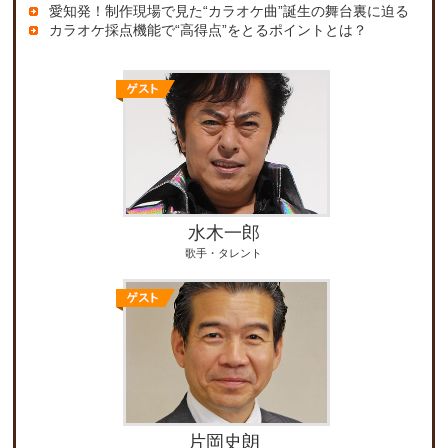
愛知発！制作現場で見た“カラオケ曲”誕生の舞台裏に迫る
カラオケ採点機能で“高得点”をとるポイントとは？
水木一郎
歌手・タレント
片岡史朗