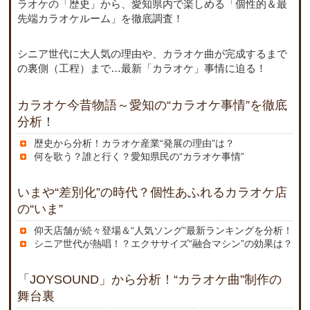
ラオケの「歴史」から、愛知県内で楽しめる「個性的＆最
先端カラオケルーム」を徹底調査！
シニア世代に大人気の理由や、カラオケ曲が完成するまで
の裏側（工程）まで…最新「カラオケ」事情に迫る！
カラオケ今昔物語～愛知の“カラオケ事情”を徹底
分析！
歴史から分析！カラオケ産業“発展の理由”は？
何を歌う？誰と行く？愛知県民の“カラオケ事情”
いまや“差別化”の時代？個性あふれるカラオケ店
の“いま”
仰天店舗が続々登場＆“人気ソング”最新ランキングを分析！
シニア世代が熱唱！？エクササイズ“融合マシン”の効果は？
「JOYSOUND」から分析！“カラオケ曲”制作の
舞台裏