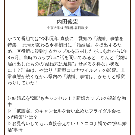
内田俊宏
中京大学経済学部 客員教授
かつて番組では“令和元年”直後に、愛知の「結婚」事情を
特集。 元号が変わる令和初日に「婚姻届」を提出するた
め、区役所に殺到するカップルを取材したが…あれから1年
8ヵ月。当時のカップルに話を聞いてみると、なんと「婚姻
届は出したものの“結婚式は延期”」せざるを得ない状況
に！？理由は、やはり「新型コロナウイルス」の影響。非
常事態が続くなか…県内の「結婚」事情は、がらりと様変
わりしていた！
▷結婚式を“2回”もキャンセル！？新婚カップルの複雑な胸
中
▷「披露宴」のキャンセルを食い止めたブライダル会社
の“秘策”とは？
▷お見合いしても…直接会えない！？コロナ禍での“熟年婚
活”事情