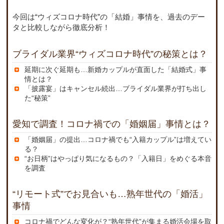
今回は“ウィズコロナ時代”の「結婚」事情を、過去のデー
タと比較しながら徹底分析！
ブライダル業界“ウィズコロナ時代”の秘策とは？
延期に次ぐ延期も…新婚カップルが直面した「結婚式」事
情とは？
「披露宴」はキャンセル続出…ブライダル業界が打ち出し
た“秘策”
愛知で調査！コロナ禍での「婚姻届」事情とは？
「婚姻届」の提出…コロナ禍でも“入籍カップル”は増えてい
る？
“お日柄”はやっぱり気になるもの？「入籍日」をめぐる本音
を調査
“リモート式”でお見合いも…熟年世代の「婚活」
事情
コロナ禍でどんな変化が？“熟年世代”が集まる婚活会場を取