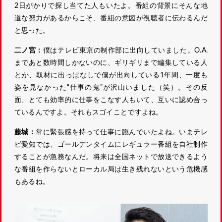
2日がかりで探し当てた人もいたよ。番組の背景にそんな地
道な努力があるからこそ、番組の意図が視聴者に伝わるんだ
と思った。
二ノ宮：
僕はテレビ東京の制作部に出向していました。O.A.
まであと数時間しかないのに、ギリギリまで編集している人
とか、取材に出っぱなしで僕が出向している1年間、一度も
姿を見なかった“仕事の鬼”が沢山いました（笑）。その反
面、とても効率的に仕事をこなす人もいて、互いに認め合っ
ているんですよ。それもスゴイことですよね。
藤城：
常に緊張感を持って仕事に臨んでいたよね。いまテレ
ビ愛知では、ゴールデンタイムにレギュラー番組を自社制作
することが急務なんだ。将来は全国ネットで放送できるよう
な番組を作らないとローカル局は生き残れないという危機感
もあるね。