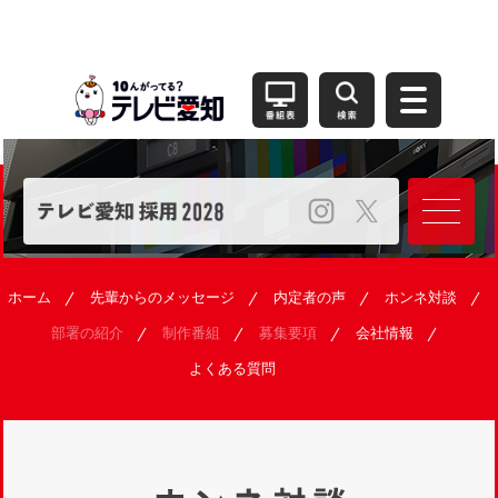
ホーム
先輩からのメッセージ
内定者の声
ホンネ対談
部署の紹介
制作番組
募集要項
会社情報
よくある質問