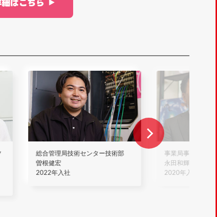
ツ
総合管理局技術センター技術部
事業局事業部
曽根健宏
永田和輝
2022年入社
2020年入社