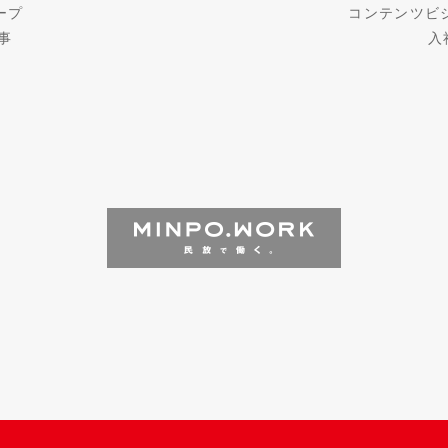
ープ
コンテンツビ
事
入