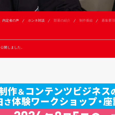
内定者の声
ホンネ対談
部署の紹介
制作番組
募集要項
8 を公開しました。