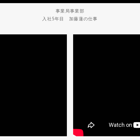
事業局事業部
入社5年目 加藤蓮の仕事