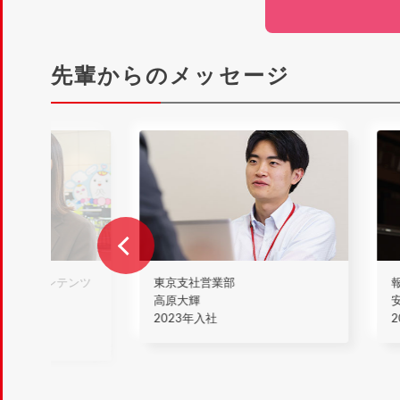
先輩からのメッセージ
ネス局コンテンツ
東京支社営業部
プ
高原大輝
2023年入社