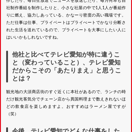
作したり、毎日生放送でニュースを放送したり、毎月何本も自
社制作番組を制作したりと、小さな社屋の中で1人1人が番組作
りに燃え、協力しあっている、かなーり密度の高い職場です。
ただ仕事は仕事、プライベートはプライべートでかなり分断さ
れた生活を送れているので、プライベートを大事にしたい人に
はいいかもしれないですね。
他社と比べてテレビ愛知が特に違うこ
と（変わっていること）、テレビ愛知
だからこその「あたりまえ」と思うこ
とは？
観光地の大須商店街のすぐ近くに本社があるので、ランチの時
だけ観光客気分でチェーン店から異国料理まで数えきれないほ
どの飲食店を楽しめますよ。おすすめはラーメン屋ですが
（笑）
今後、テレビ愛知でどんな仕事をした