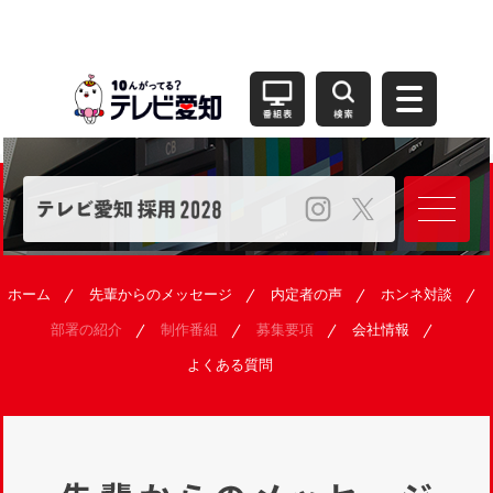
ホーム
先輩からのメッセージ
内定者の声
ホンネ対談
部署の紹介
制作番組
募集要項
会社情報
よくある質問