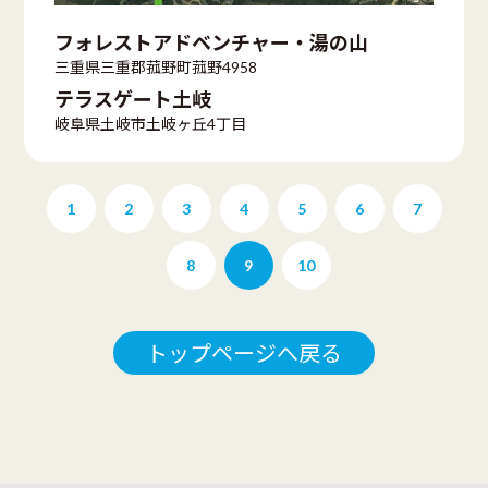
フォレストアドベンチャー・湯の山
三重県三重郡菰野町菰野4958
テラスゲート土岐
岐阜県土岐市土岐ヶ丘4丁目
1
2
3
4
5
6
7
8
9
10
トップページへ戻る