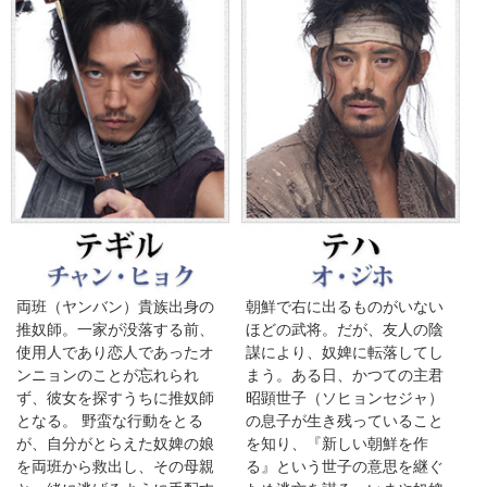
両班（ヤンバン）貴族出身の
朝鮮で右に出るものがいない
推奴師。一家が没落する前、
ほどの武将。だが、友人の陰
使用人であり恋人であったオ
謀により、奴婢に転落してし
ンニョンのことが忘れられ
まう。ある日、かつての主君
ず、彼女を探すうちに推奴師
昭顕世子（ソヒョンセジャ）
となる。 野蛮な行動をとる
の息子が生き残っていること
が、自分がとらえた奴婢の娘
を知り、『新しい朝鮮を作
を両班から救出し、その母親
る』という世子の意思を継ぐ