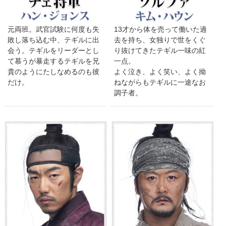
元両班。武官試験に何度も失
13才から体を売って働いた過
敗し落ち込む中、テギルに出
去を持ち、女独りで世をくぐ
会う。テギルをリーダーとし
り抜けてきたテギル一味の紅
て慕うが暴走するテギルを兄
一点。
貴のようにたしなめるのも彼
よく泣き、よく笑い、よく拗
だけ。
ねながらもテギルに一途なお
調子者。