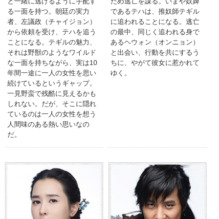
と一緒に逃げるように手配す
ため逃亡を謀る。いまや奴婢
る一面を持つ。朝廷の実力
であるテハは、推奴師テギル
者、左議政（チャイジョン）
に追われることになる。逃亡
から依頼を受け、テハを追う
の最中、同じく追われる身で
ことになる。テギルの魅力、
あるヘウォン（オンニョン）
それは野獣のようなワイルド
と出会い、行動を共にするう
な一面を持ちながら、実は10
ちに、やがて彼女に惹かれて
年間一途に一人の女性を思い
ゆく。
続けているというギャップ。
一見野蛮で残酷に見えるかも
しれない。だが、そこに隠れ
ているのは一人の女性を想う
人間味のある熱い思いなの
だ。