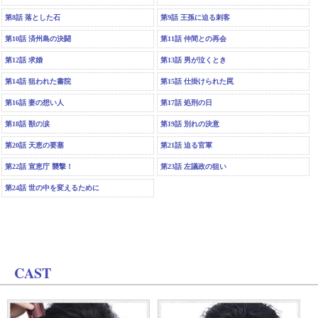
第8話 落とした石
第9話 王孫に迫る刺客
第10話 済州島の決闘
第11話 仲間との再会
第12話 求婚
第13話 男が泣くとき
第14話 狙われた書院
第15話 仕掛けられた罠
第16話 妻の想い人
第17話 処刑の日
第18話 獣の涙
第19話 別れの決意
第20話 天恵の要塞
第21話 迫る官軍
第22話 宣恵庁 襲撃！
第23話 左議政の狙い
第24話 世の中を変えるために
CAST