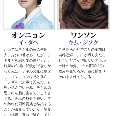
かつてはテギルの家の使用
こそ泥あがりでスリの腕前は
人。身分の差があったが、テ
自称朝鮮一。口が巧く女たら
ギルと相思相愛の仲だった。
しだがどこか憎めないテギル
奴婢の立場に我慢ができなか
一味の弟分。 チェ将軍相手に
った兄は、テギルの家に放火
盗みを企てるが、逆に捕まり
し、オンニョンは兄と逃亡。
そのまま仲間となる。
「テギルは火事で死んだ」と
思い込んでいた為、テギルの
思い出を胸に生きていこうと
する。両班の身分を買い、年
の離れた両班貴族と結婚する
ことが決まっていたが、望ま
ない結婚に直前で逃亡してし