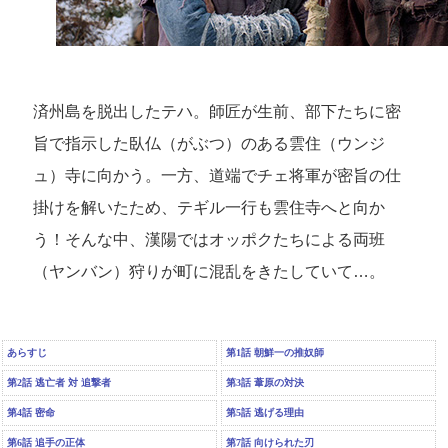
済州島を脱出したテハ。師匠が生前、部下たちに密
旨で指示した臥仏（がぶつ）のある雲住（ウンジ
ュ）寺に向かう。一方、道端でチェ将軍が密旨の仕
掛けを解いたため、テギル一行も雲住寺へと向か
う！そんな中、漢陽ではオッポクたちによる両班
（ヤンバン）狩りが町に混乱をきたしていて…。
あらすじ
第1話 朝鮮一の推奴師
第2話 逃亡者 対 追撃者
第3話 葦原の対決
第4話 密命
第5話 逃げる理由
第6話 追手の正体
第7話 向けられた刃