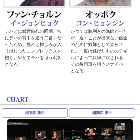
テハとは武官時代の同期。常
かつては腕利きの漁師だった
にテハの背中を追う二番手だ
が、返すことが出来ない借金
ったため、憧れと憎しみが入
のために奴婢として売られ
り混じったコンプレックスを
た。一度は逃げたもののテギ
抱く。やがてテハを追う刺客
ルによって奴婢に戻される。
となる。
その後両班を狙うスナイパー
となる。
CHART
相関図 前半
相関図 後半