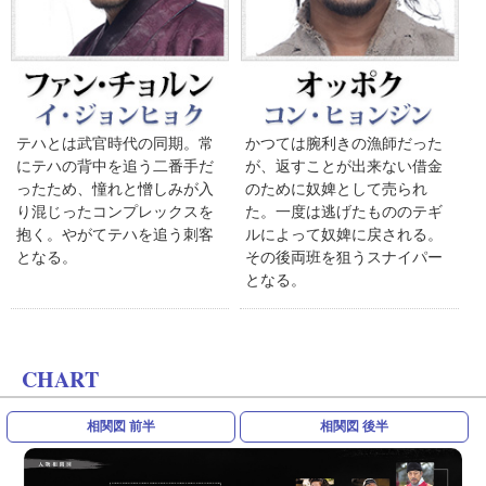
テハとは武官時代の同期。常
かつては腕利きの漁師だった
にテハの背中を追う二番手だ
が、返すことが出来ない借金
ったため、憧れと憎しみが入
のために奴婢として売られ
り混じったコンプレックスを
た。一度は逃げたもののテギ
抱く。やがてテハを追う刺客
ルによって奴婢に戻される。
となる。
その後両班を狙うスナイパー
となる。
CHART
相関図 前半
相関図 後半