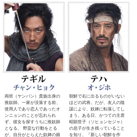
両班（ヤンバン）貴族出身の
朝鮮で右に出るものがいない
推奴師。一家が没落する前、
ほどの武将。だが、友人の陰
使用人であり恋人であったオ
謀により、奴婢に転落してし
ンニョンのことが忘れられ
まう。ある日、かつての主君
ず、彼女を探すうちに推奴師
昭顕世子（ソヒョンセジャ）
となる。 野蛮な行動をとる
の息子が生き残っていること
が、自分がとらえた奴婢の娘
を知り、『新しい朝鮮を作