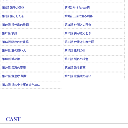
第6話 追手の正体
第7話 向けられた刃
第8話 落とした石
第9話 王孫に迫る刺客
第10話 済州島の決闘
第11話 仲間との再会
第12話 求婚
第13話 男が泣くとき
第14話 狙われた書院
第15話 仕掛けられた罠
第16話 妻の想い人
第17話 処刑の日
第18話 獣の涙
第19話 別れの決意
第20話 天恵の要塞
第21話 迫る官軍
第22話 宣恵庁 襲撃！
第23話 左議政の狙い
第24話 世の中を変えるために
CAST