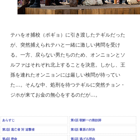
テハをオ捕校（ポギョ）に引き渡したテギルだった
が、突然捕えられテハと一緒に激しい拷問を受け
る。一方、戻らない男たちのため、オンニョンとソ
ルファはそれぞれ北上することを決意。しかし、王
孫を連れたオンニョンには厳しい検問が待ってい
た…。そんな中、処刑を待つテギルに突然チョン・
ジホが来てお金の無心をするのだが…。
あらすじ
第1話 朝鮮一の推奴師
第2話 逃亡者 対 追撃者
第3話 葦原の対決
第4話 密命
第5話 逃げる理由