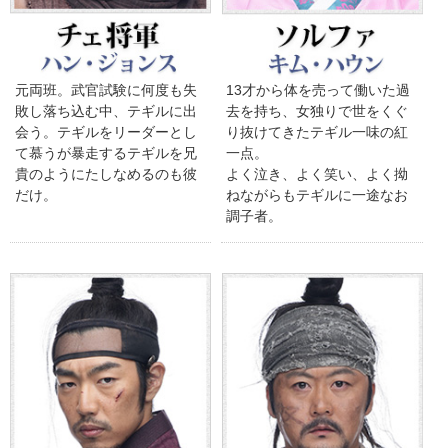
元両班。武官試験に何度も失
13才から体を売って働いた過
敗し落ち込む中、テギルに出
去を持ち、女独りで世をくぐ
会う。テギルをリーダーとし
り抜けてきたテギル一味の紅
て慕うが暴走するテギルを兄
一点。
貴のようにたしなめるのも彼
よく泣き、よく笑い、よく拗
だけ。
ねながらもテギルに一途なお
調子者。