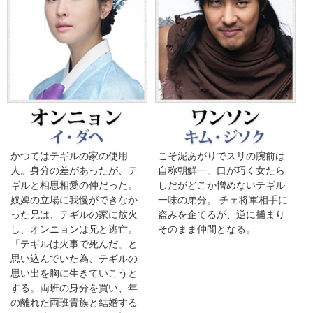
かつてはテギルの家の使用
こそ泥あがりでスリの腕前は
人。身分の差があったが、テ
自称朝鮮一。口が巧く女たら
ギルと相思相愛の仲だった。
しだがどこか憎めないテギル
奴婢の立場に我慢ができなか
一味の弟分。 チェ将軍相手に
った兄は、テギルの家に放火
盗みを企てるが、逆に捕まり
し、オンニョンは兄と逃亡。
そのまま仲間となる。
「テギルは火事で死んだ」と
思い込んでいた為、テギルの
思い出を胸に生きていこうと
する。両班の身分を買い、年
の離れた両班貴族と結婚する