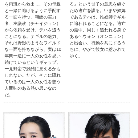
を両班から救出し、その母親
る』という世子の意思を継ぐ
と一緒に逃げるように手配す
ため逃亡を謀る。いまや奴婢
る一面を持つ。朝廷の実力
であるテハは、推奴師テギル
者、左議政（チャイジョン）
に追われることになる。逃亡
から依頼を受け、テハを追う
の最中、同じく追われる身で
ことになる。テギルの魅力、
あるヘウォン（オンニョン）
それは野獣のようなワイルド
と出会い、行動を共にするう
な一面を持ちながら、実は10
ちに、やがて彼女に惹かれて
年間一途に一人の女性を思い
ゆく。
続けているというギャップ。
一見野蛮で残酷に見えるかも
しれない。だが、そこに隠れ
ているのは一人の女性を想う
人間味のある熱い思いなの
だ。