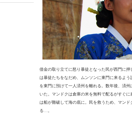
借金の取り立てに怒り暴徒となった民が西門に押
は暴徒たちをなだめ、ムンソンに東門に来るよう
を東門に預けて一人済州を離れる。数年後、済州
いた。マンドクは倉庫の米を無料で配るがすぐに
は船が難破して海の底に。民を救うため、マンド
る…。