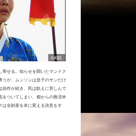
し寄せる。知らせを聞いたマンドク
誘うが、ムンソンは息子のサンだけ
は凶作が続き、民は飢えに苦しんで
底をついてしまい、都からの救済米
クは全財産を米に変える決意をす