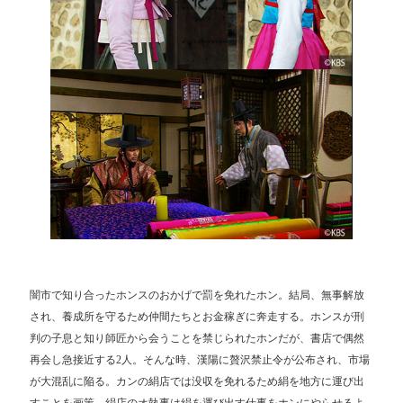
闇市で知り合ったホンスのおかげで罰を免れたホン。結局、無事解放
され、養成所を守るため仲間たちとお金稼ぎに奔走する。ホンスが刑
判の子息と知り師匠から会うことを禁じられたホンだが、書店で偶然
再会し急接近する2人。そんな時、漢陽に贅沢禁止令が公布され、市場
が大混乱に陥る。カンの絹店では没収を免れるため絹を地方に運び出