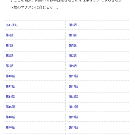
すことを画策。絹店のオ執事は絹を運び出す仕事をホンにやらせるよ
う姪のマクスンに命じるが…。
あらすじ
第1話
第2話
第3話
第4話
第5話
第6話
第7話
第8話
第9話
第10話
第11話
第12話
第13話
第14話
第15話
第16話
第17話
第18話
第19話
第20話
第21話