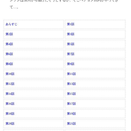
ンソンは済州から逃げだそうとするが、そこへチョン刑判がやってき
て…。
あらすじ
第1話
第2話
第3話
第4話
第5話
第6話
第7話
第8話
第9話
第10話
第11話
第12話
第13話
第14話
第15話
第16話
第17話
第18話
第19話
第20話
第21話