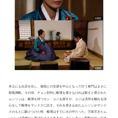
本土にも出店を出し、倭国との交易を中心となって行う東門はまさに
順風満帆。その頃、チョン刑判に帳簿を渡さなければ殺すと脅された
ムンソンは、帳簿を持つカン・ユジを探すが、ユジは済州を離れる決
心をして帳簿をマンドクに託す。それを突き止めたムンソンがマンド
クのもとに駆けつけた時、帳簿はすでに火の中だった。万策尽きたム