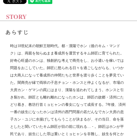
STORY
あらすじ
時は18世紀末の朝鮮王朝時代。都・漢陽でホン（後のキム・マンド
ク）は、両親を知らぬまま養成所を運営するキム師匠に育てられた。
好奇心旺盛のホンは、独創的な考えで商売をし、お小遣いを稼いでは
問題をおこしていた。師匠に怒られる日々を過ごしながらも、いつか
は大商人になって養成所の仲間たちと世界を渡り歩くことを夢見てい
た。闇商売が縁で両班の子息チョン・ホンスと仲よくなるが、市場の
大房カン・ゲマンの罠にはまり、漢陽を追われてしまう。ホンスと引
き裂かれ、師匠とも離れ離れになったホンは、師匠の故郷・済州にた
どり着き、教坊行首ミョヒャンの養女になって成長する。7年後、済州
一番の妓生になったホンは済州の西門問屋の若だんなでカン大房の息
子カン・ユジに水揚げしてもらうことが決まるが、その当日、命を落
としたと聞いていたキム師匠が目の前に現れる…・。師匠はホンが平
民であり、妓生にした罪は重いとミョヒャンを非難し、妓生を何とか