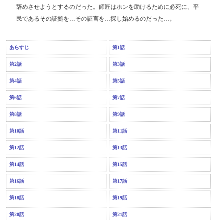
辞めさせようとするのだった。師匠はホンを助けるために必死に、平
民であるその証拠を…その証言を…探し始めるのだった…。
あらすじ
第1話
第2話
第3話
第4話
第5話
第6話
第7話
第8話
第9話
第10話
第11話
第12話
第13話
第14話
第15話
第16話
第17話
第18話
第19話
第20話
第21話