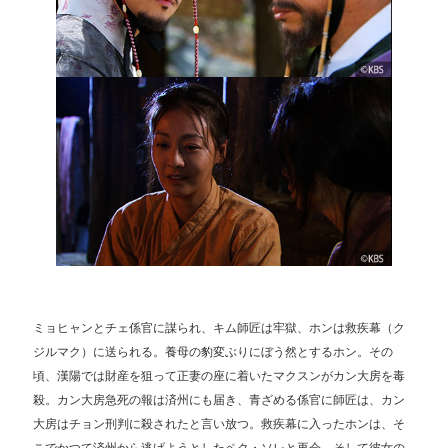
ミョヒャンとチェ係官に謀られ、キム師匠は牢獄、ホンは救疾幕（ク
ジルマク）に送られる。養母の豹変ぶりにぼう然とするホン。その
頃、漢陽では財産を狙って正妻の座に着いたマクスンがカン大房を毒
殺。カン大房急死の報は済州にも届き、青ざめる係官に師匠は、カン
大房はチョン刑判に殺されたと言い放つ。救疾幕に入ったホンは、そ