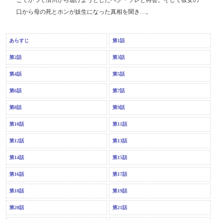
こでかつて済州から逃げようとしたペク・ソレと再会。そして彼女の
口から母の死とホンが妓生になった真相を聞き…。
あらすじ
第1話
第2話
第3話
第4話
第5話
第6話
第7話
第8話
第9話
第10話
第11話
第12話
第13話
第14話
第15話
第16話
第17話
第18話
第19話
第20話
第21話