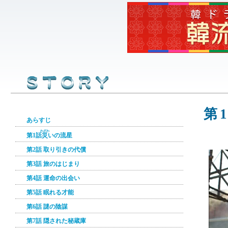
第
あらすじ
わざわ
第1話
災
いの流星
第2話 取り引きの代償
第3話 旅のはじまり
第4話 運命の出会い
第5話 眠れる才能
第6話 謎の陰謀
第7話 隠された秘蔵庫