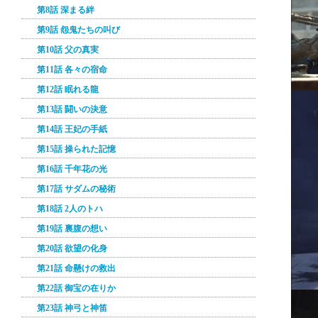
第8話 深まる絆
第9話 怨鬼たちの叫び
第10話 父の真実
第11話 各々の宿命
第12話 眠れる龍
第13話 闘いの決意
第14話 王妃の手紙
第15話 操られた記憶
第16話 千年花の光
第17話 サダムの秘術
第18話 2人のトハ
第19話 裏腹の想い
第20話 欲望の化身
第21話 命懸けの救出
第22話 御宝の在りか
第23話 神弓と神笛