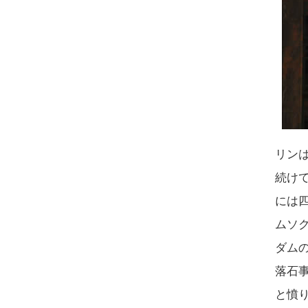
リン
続け
には
ムソ
ダム
落石
と憤