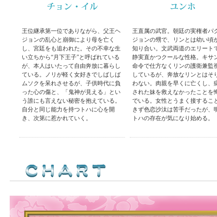
王位継承第一位でありながら、父王ヘ
王直属の武官。朝廷の実権者パ
ジョンの乱心と崩御により母を亡く
ジョンの甥で、リンとは幼い頃
し、宮廷をも追われた。その不幸な生
知り合い。文武両道のエリート
い立ちから“月下王子”と呼ばれている
静実直かつクールな性格。キサ
が、本人はいたって自由奔放に暮らし
命令で仕方なくリンの護衛兼監
ている。ノリが軽く女好きでしばしば
しているが、奔放なリンとはそ
ムソクを呆れさせるが、子供時代に負
わない。肉親を早くに亡くし、
った心の傷と、「鬼神が見える」とい
された妹を救えなかったことを
う誰にも言えない秘密を抱えている。
でいる。女性とうまく接するこ
自分と同じ能力を持つトハに心を開
きず色恋沙汰は苦手だったが、
き、次第に惹かれていく。
トハの存在が気になり始める。