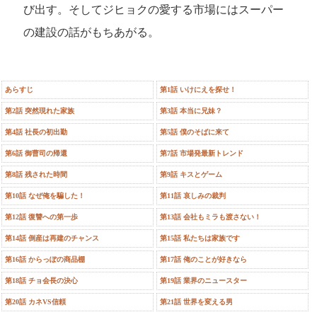
び出す。そしてジヒョクの愛する市場にはスーパー
の建設の話がもちあがる。
あらすじ
第1話 いけにえを探せ！
第2話 突然現れた家族
第3話 本当に兄妹？
第4話 社長の初出勤
第5話 僕のそばに来て
第6話 御曹司の帰還
第7話 市場発最新トレンド
第8話 残された時間
第9話 キスとゲーム
第10話 なぜ俺を騙した！
第11話 哀しみの裁判
第12話 復讐への第一歩
第13話 会社もミラも渡さない！
第14話 倒産は再建のチャンス
第15話 私たちは家族です
第16話 からっぽの商品棚
第17話 俺のことが好きなら
第18話 チョ会長の決心
第19話 業界のニュースター
第20話 カネVS信頼
第21話 世界を変える男