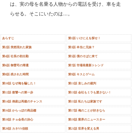
は、実の母を名乗る人物からの電話を受け、車を走
らせる。そこにいたのは…。
あらすじ
第1話 いけにえを探せ！
第2話 突然現れた家族
第3話 本当に兄妹？
第4話 社長の初出勤
第5話 僕のそばに来て
第6話 御曹司の帰還
第7話 市場発最新トレンド
第8話 残された時間
第9話 キスとゲーム
第10話 なぜ俺を騙した！
第11話 哀しみの裁判
第12話 復讐への第一歩
第13話 会社もミラも渡さない！
第14話 倒産は再建のチャンス
第15話 私たちは家族です
第16話 からっぽの商品棚
第17話 俺のことが好きなら
第18話 チョ会長の決心
第19話 業界のニュースター
第20話 カネVS信頼
第21話 世界を変える男