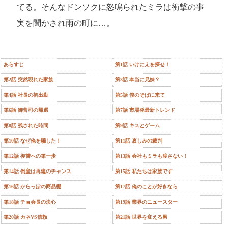
てる。そんなドンソクに怒鳴られたミラは衝撃の事
実を聞かされ雨の町に…。
あらすじ
第1話 いけにえを探せ！
第2話 突然現れた家族
第3話 本当に兄妹？
第4話 社長の初出勤
第5話 僕のそばに来て
第6話 御曹司の帰還
第7話 市場発最新トレンド
第8話 残された時間
第9話 キスとゲーム
第10話 なぜ俺を騙した！
第11話 哀しみの裁判
第12話 復讐への第一歩
第13話 会社もミラも渡さない！
第14話 倒産は再建のチャンス
第15話 私たちは家族です
第16話 からっぽの商品棚
第17話 俺のことが好きなら
第18話 チョ会長の決心
第19話 業界のニュースター
第20話 カネVS信頼
第21話 世界を変える男